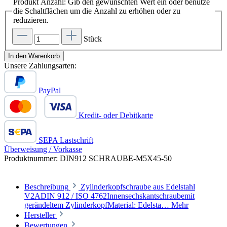
Produkt Anzahl: Gib den gewünschten Wert ein oder benutze
die Schaltflächen um die Anzahl zu erhöhen oder zu
reduzieren.
Stück
In den Warenkorb
Unsere Zahlungsarten:
PayPal
Kredit- oder Debitkarte
SEPA Lastschrift
Überweisung / Vorkasse
Produktnummer:
DIN912 SCHRAUBE-M5X45-50
Beschreibung
Zylinderkopfschraube aus Edelstahl
V2ADIN 912 / ISO 4762Innensechskantschraubemit
gerändeltem ZylinderkopfMaterial: Edelsta…
Mehr
Hersteller
Bewertungen