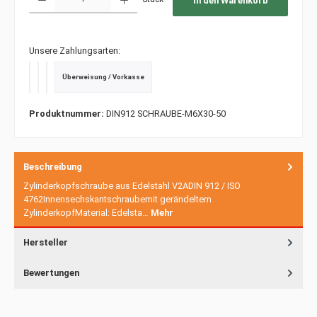
In den Warenkorb
Unsere Zahlungsarten:
Überweisung / Vorkasse
PayPal
Kredit- oder Debitkarte
SEPA Lastschrift
Produktnummer:
DIN912 SCHRAUBE-M6X30-50
Beschreibung
Zylinderkopfschraube aus Edelstahl V2ADIN 912 / ISO
4762Innensechskantschraubemit gerändeltem
ZylinderkopfMaterial: Edelsta…
Mehr
Hersteller
Bewertungen