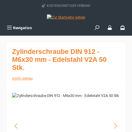
Zum Hauptinhalt springen
KOSTENGÜNSTIGER VERSAND
Navigation
Zylinderschraube DIN 912 -
M6x30 mm - Edelstahl V2A 50
Stk.
norm-genau
Bildergalerie überspringen