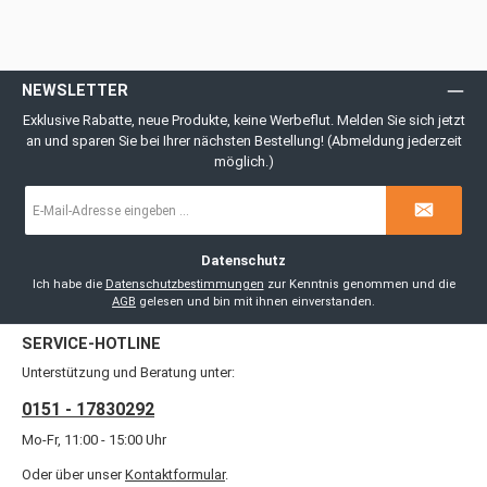
NEWSLETTER
Exklusive Rabatte, neue Produkte, keine Werbeflut. Melden Sie sich jetzt
an und sparen Sie bei Ihrer nächsten Bestellung! (Abmeldung jederzeit
möglich.)
E-
Mail-
Adresse
*
Datenschutz
Ich habe die
Datenschutzbestimmungen
zur Kenntnis genommen und die
AGB
gelesen und bin mit ihnen einverstanden.
SERVICE-HOTLINE
Unterstützung und Beratung unter:
0151 - 17830292
Mo-Fr, 11:00 - 15:00 Uhr
Oder über unser
Kontaktformular
.