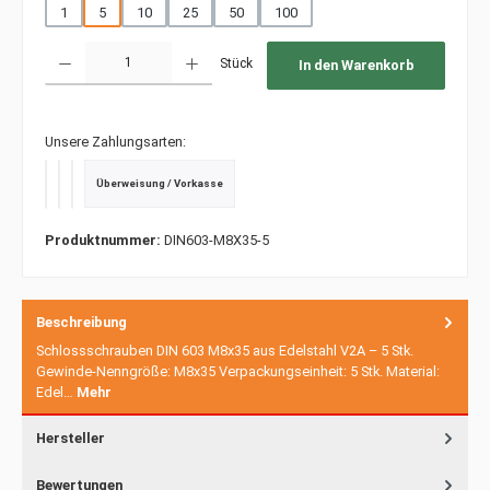
1
5
10
25
50
100
Produkt Anzahl: Gib den gewünschten Wert ein oder benutze die Schaltfläche
Stück
In den Warenkorb
Unsere Zahlungsarten:
Überweisung / Vorkasse
PayPal
Kredit- oder Debitkarte
SEPA Lastschrift
Produktnummer:
DIN603-M8X35-5
Beschreibung
Schlossschrauben DIN 603 M8x35 aus Edelstahl V2A – 5 Stk.
Gewinde-Nenngröße: M8x35 Verpackungseinheit: 5 Stk. Material:
Edel…
Mehr
Hersteller
Bewertungen