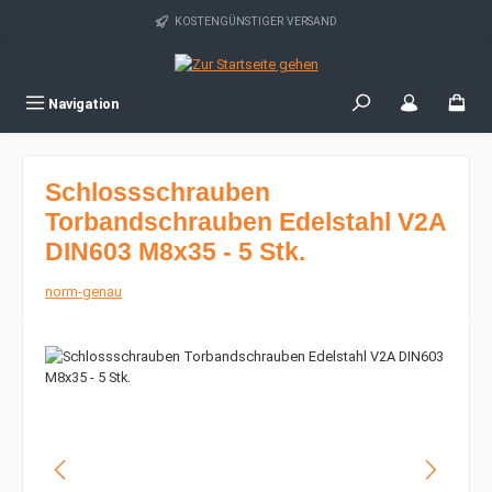
Zum Hauptinhalt springen
KOSTENGÜNSTIGER VERSAND
Navigation
Schlossschrauben
Torbandschrauben Edelstahl V2A
DIN603 M8x35 - 5 Stk.
norm-genau
Bildergalerie überspringen