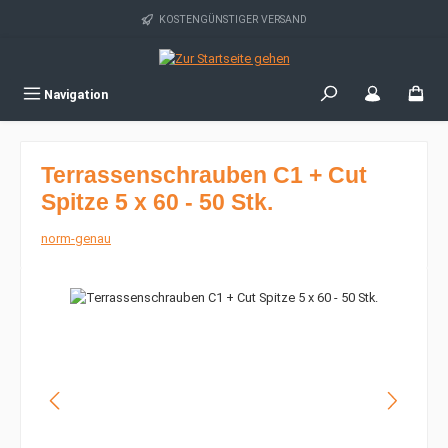
Zum Hauptinhalt springen
KOSTENGÜNSTIGER VERSAND
Navigation
Terrassenschrauben C1 + Cut
Spitze 5 x 60 - 50 Stk.
norm-genau
Bildergalerie überspringen