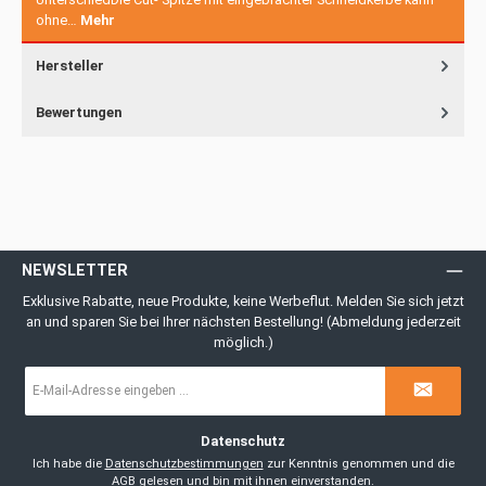
ohne…
Mehr
Hersteller
Bewertungen
NEWSLETTER
Exklusive Rabatte, neue Produkte, keine Werbeflut. Melden Sie sich jetzt
an und sparen Sie bei Ihrer nächsten Bestellung! (Abmeldung jederzeit
möglich.)
E-
Mail-
Adresse
*
Datenschutz
Ich habe die
Datenschutzbestimmungen
zur Kenntnis genommen und die
AGB
gelesen und bin mit ihnen einverstanden.