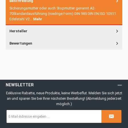
Beschreibung
Sicherungsmutter oder auch Stopmutter genannt A2-
70Standardausführung (niedrige Form) DIN 985 DIN EN ISO 10511
Edelstahl V2…
Mehr
Hersteller
Bewertungen
NEWSLETTER
Exklusive Rabatte, neue Produkte, keine Werbeflut. Melden Sie sich jetzt
an und sparen Sie bei Ihrer nächsten Bestellung! (Abmeldung jederzeit
möglich.)
E-
Mail-
Adresse
*