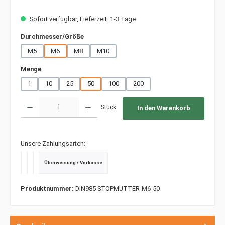
Sofort verfügbar, Lieferzeit: 1-3 Tage
auswählen
Durchmesser/Größe
M5
M6
M8
M10
auswählen
Menge
1
10
25
50
100
200
Produkt Anzahl: Gib den gewünschten Wert ein oder benutze die Schaltfläche
Stück
In den Warenkorb
Unsere Zahlungsarten:
Überweisung / Vorkasse
PayPal
Kredit- oder Debitkarte
SEPA Lastschrift
Produktnummer:
DIN985 STOPMUTTER-M6-50