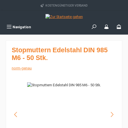
Zum Hauptinhalt springen
KOSTENGÜNSTIGER VERSAND
Navigation
Stopmuttern Edelstahl DIN 985
M6 - 50 Stk.
norm-genau
Bildergalerie überspringen