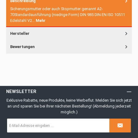
Beschreibung
Sicherungsmutter oder auch Stopmutter genannt A2-
70Standardausführung (niedrige Form) DIN 985 DIN EN ISO 10511
Edelstahl V2…
Mehr
Hersteller
Bewertungen
NEWSLETTER
Exklusive Rabatte, neue Produkte, keine Werbeflut. Melden Sie sich jetzt
an und sparen Sie bei Ihrer nächsten Bestellung! (Abmeldung jederzeit
möglich.)
E-
Mail-
Adresse
*