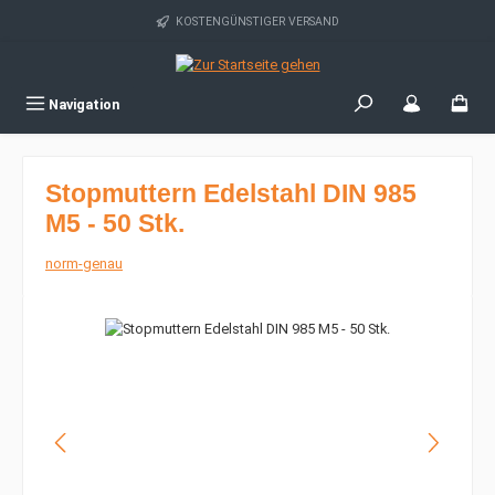
Zum Hauptinhalt springen
KOSTENGÜNSTIGER VERSAND
Navigation
Stopmuttern Edelstahl DIN 985
M5 - 50 Stk.
norm-genau
Bildergalerie überspringen