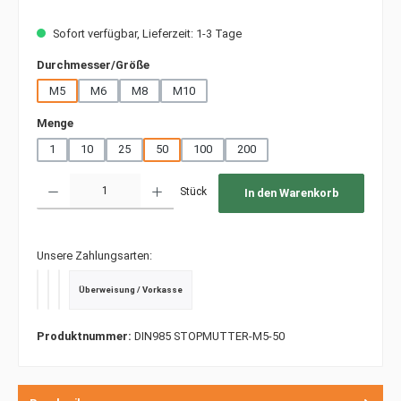
Sofort verfügbar, Lieferzeit: 1-3 Tage
auswählen
Durchmesser/Größe
M5
M6
M8
M10
auswählen
Menge
1
10
25
50
100
200
Produkt Anzahl: Gib den gewünschten Wert ein oder benutze die Schaltfläche
Stück
In den Warenkorb
Unsere Zahlungsarten:
Überweisung / Vorkasse
PayPal
Kredit- oder Debitkarte
SEPA Lastschrift
Produktnummer:
DIN985 STOPMUTTER-M5-50