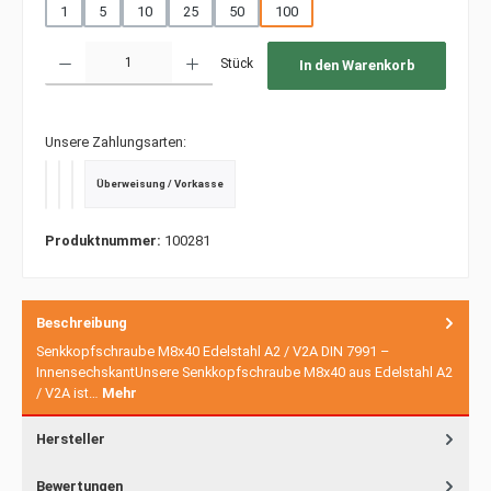
1
5
10
25
50
100
Produkt Anzahl: Gib den gewünschten Wert ein oder benutze die Schaltfläche
Stück
In den Warenkorb
Unsere Zahlungsarten:
Überweisung / Vorkasse
PayPal
Kredit- oder Debitkarte
SEPA Lastschrift
Produktnummer:
100281
Beschreibung
Senkkopfschraube M8x40 Edelstahl A2 / V2A DIN 7991 –
InnensechskantUnsere Senkkopfschraube M8x40 aus Edelstahl A2
/ V2A ist…
Mehr
Hersteller
Bewertungen