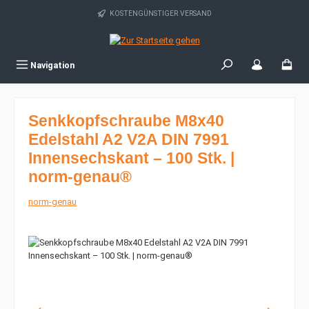
Zum Hauptinhalt springen
KOSTENGÜNSTIGER VERSAND
Navigation
Senkkopfschraube M8x40
Edelstahl A2 V2A DIN 7991
Innensechskant – 100 Stk. |
norm-genau®
norm-genau
Bildergalerie überspringen