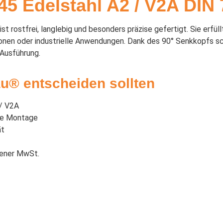
5 Edelstahl A2 / V2A DIN 
rostfrei, langlebig und besonders präzise gefertigt. Sie erfüllt
nen oder industrielle Anwendungen. Dank des 90° Senkkopfs schl
 Ausführung.
u® entscheiden sollten
 / V2A
che Montage
ät
sener MwSt.