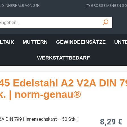
D INNERHALB VON 24H
GROSSE MENGEN SOF
LTAIK
MUTTERN
GEWINDEEINSÄTZE
UNT
WERKSTATTBEDARF
5 Edelstahl A2 V2A DIN 7
k. | norm-genau®
Regulärer Prei
8,29 €