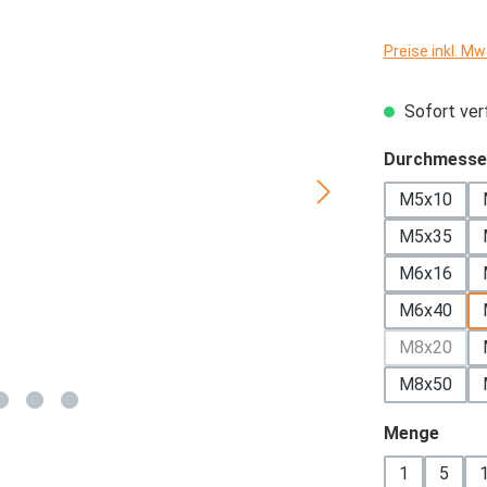
Preise inkl. M
Sofort verf
Durchmesse
M5x10
M5x35
M6x16
M6x40
M8x20
(Diese Op
M8x50
ausw
Menge
1
5