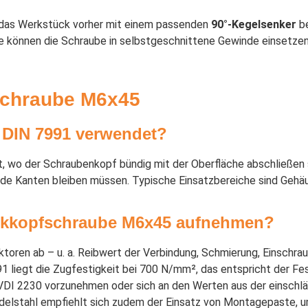
e das Werkstück vorher mit einem passenden
90°-Kegelsenker
be
Sie können die Schraube in selbstgeschnittene Gewinde einsetz
schraube M6x45
 DIN 7991 verwendet?
, wo der Schraubenkopf bündig mit der Oberfläche abschließen
ende Kanten bleiben müssen. Typische Einsatzbereiche sind Gehä
nkkopfschraube M6x45 aufnehmen?
oren ab – u. a. Reibwert der Verbindung, Schmierung, Einschr
 liegt die Zugfestigkeit bei 700 N/mm², das entspricht der Fes
I 2230 vorzunehmen oder sich an den Werten aus der einschlä
delstahl empfiehlt sich zudem der Einsatz von Montagepaste, 