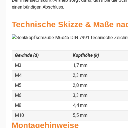
Der Innensechskant-Antrieb sorgt dafür, dass Sie die Sc
einen bündigen Abschluss.
Technische Skizze & Maße na
Gewinde (d)
Kopfhöhe (k)
M3
1,7 mm
M4
2,3 mm
M5
2,8 mm
M6
3,3 mm
M8
4,4 mm
M10
5,5 mm
Montagehinweise