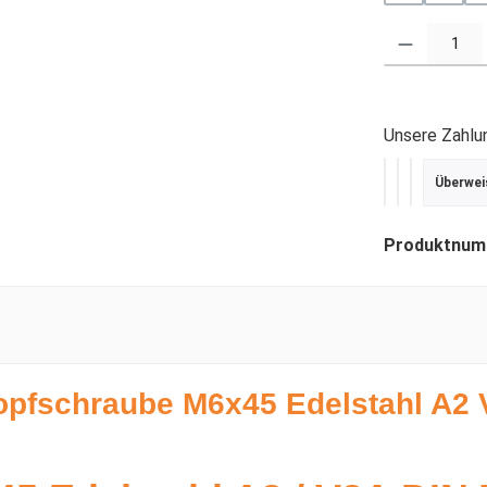
Produkt Anzahl
Unsere Zahlu
Überwei
PayPal
Kredit- ode
SEPA Last
Produktnum
opfschraube M6x45 Edelstahl A2 