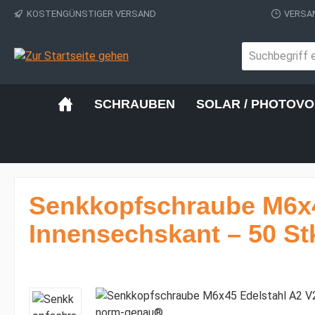
KOSTENGÜNSTIGER VERSAND
VERSAN
 Hauptinhalt springen
Zur Suche springen
Zur Hauptnavigation springen
SCHRAUBEN
SOLAR / PHOTOVO
Senkkopfschraube M6x4
Innensechskant – 50 St
Bildergalerie überspringen