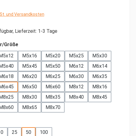
wSt. und Versandkosten
ügbar, Lieferzeit: 1-3 Tage
auswählen
r/Größe
M5x12
M5x16
M5x20
M5x25
M5x30
M5x40
M5x45
M5x50
M6x12
M6x14
M6x18
M6x20
M6x25
M6x30
M6x35
M6x45
M6x50
M6x60
M8x12
M8x16
M8x25
M8x30
M8x35
M8x40
M8x45
tion ist zurzeit nicht verfügbar.)
M8x60
M8x65
M8x70
ählen
10
25
50
100