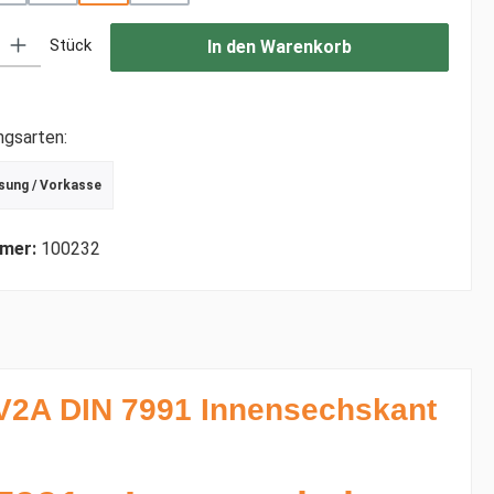
: Gib den gewünschten Wert ein oder benutze die Schaltflächen um di
Stück
In den Warenkorb
ngsarten:
sung / Vorkasse
r Debitkarte
schrift
mer:
100232
V2A DIN 7991 Innensechskant