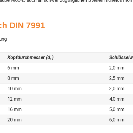
hraube M6x45 auch an schwer zugänglichen Stellen mühelos mont
ch DIN 7991
Kopfdurchmesser (d₁)
Schlüsselwe
6 mm
2,0 mm
8 mm
2,5 mm
10 mm
3,0 mm
12 mm
4,0 mm
16 mm
5,0 mm
20 mm
6,0 mm