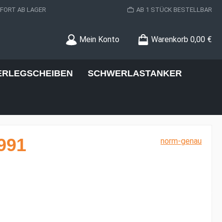
ORT AB LAGER
AB 1 STÜCK BESTELLBAR
Mein Konto
Warenkorb
0,00 €
ERLEGSCHEIBEN
SCHWERLASTANKER
991
norm-genau
s: