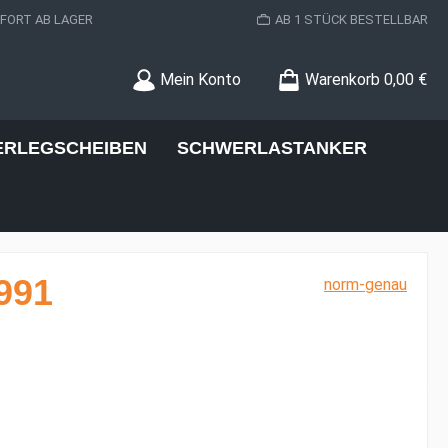
ORT AB LAGER
AB 1 STÜCK BESTELLBAR
Mein Konto
Warenkorb
0,00 €
ERLEGSCHEIBEN
SCHWERLASTANKER
991
norm-genau
s: