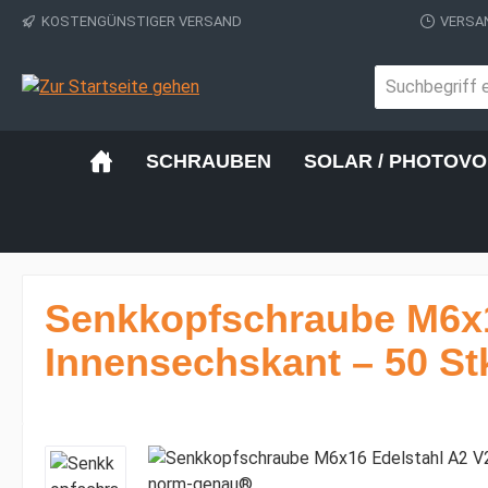
KOSTENGÜNSTIGER VERSAND
VERSAN
 Hauptinhalt springen
Zur Suche springen
Zur Hauptnavigation springen
SCHRAUBEN
SOLAR / PHOTOVO
Senkkopfschraube M6x1
Innensechskant – 50 St
Bildergalerie überspringen