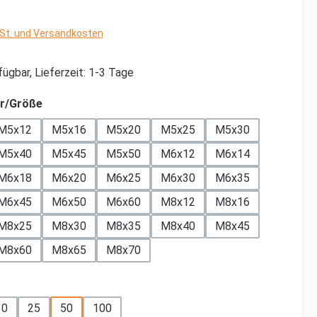
wSt. und Versandkosten
ügbar, Lieferzeit: 1-3 Tage
auswählen
r/Größe
M5x12
M5x16
M5x20
M5x25
M5x30
M5x40
M5x45
M5x50
M6x12
M6x14
M6x18
M6x20
M6x25
M6x30
M6x35
M6x45
M6x50
M6x60
M8x12
M8x16
M8x25
M8x30
M8x35
M8x40
M8x45
tion ist zurzeit nicht verfügbar.)
M8x60
M8x65
M8x70
ählen
10
25
50
100