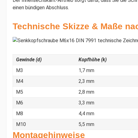
Der Innensechskant-Antrieb sorgt dafür, dass Sie die Sc
einen bündigen Abschluss.
Technische Skizze & Maße na
Gewinde (d)
Kopfhöhe (k)
M3
1,7 mm
M4
2,3 mm
M5
2,8 mm
M6
3,3 mm
M8
4,4 mm
M10
5,5 mm
Montagehinweise