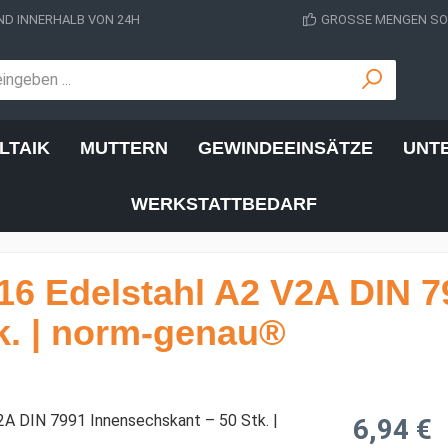
D INNERHALB VON 24H
GROSSE MENGEN SOF
LTAIK
MUTTERN
GEWINDEEINSÄTZE
UNT
WERKSTATTBEDARF
6 Edelstahl A2 V2A DIN 7
k. | norm-genau®
Regulärer Prei
6,94 €