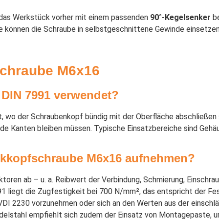
e das Werkstück vorher mit einem passenden
90°-Kegelsenker
be
Sie können die Schraube in selbstgeschnittene Gewinde einsetz
schraube M6x16
 DIN 7991 verwendet?
, wo der Schraubenkopf bündig mit der Oberfläche abschließen
ende Kanten bleiben müssen. Typische Einsatzbereiche sind Gehä
nkkopfschraube M6x16 aufnehmen?
oren ab – u. a. Reibwert der Verbindung, Schmierung, Einschr
 liegt die Zugfestigkeit bei 700 N/mm², das entspricht der Fes
I 2230 vorzunehmen oder sich an den Werten aus der einschlä
delstahl empfiehlt sich zudem der Einsatz von Montagepaste, 