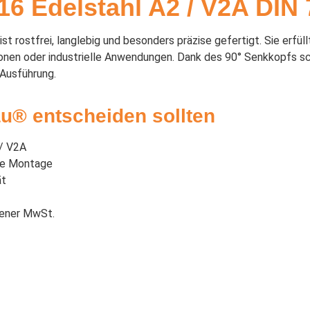
6 Edelstahl A2 / V2A DIN 
rostfrei, langlebig und besonders präzise gefertigt. Sie erfüllt
nen oder industrielle Anwendungen. Dank des 90° Senkkopfs schl
 Ausführung.
u® entscheiden sollten
 / V2A
che Montage
ät
sener MwSt.