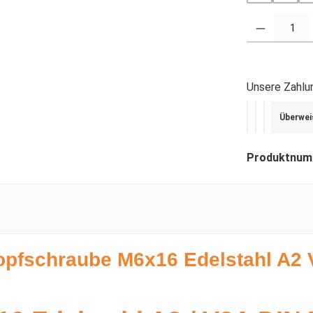
Produkt Anzahl
Unsere Zahlu
Überwei
PayPal
Kredit- ode
SEPA Last
Produktnum
opfschraube M6x16 Edelstahl A2 