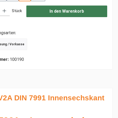
: Gib den gewünschten Wert ein oder benutze die Schaltflächen um di
Stück
In den Warenkorb
ngsarten:
sung / Vorkasse
r Debitkarte
schrift
mer:
100190
V2A DIN 7991 Innensechskant