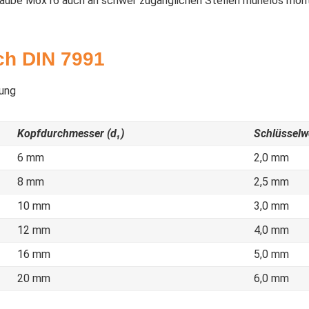
hraube M6x16 auch an schwer zugänglichen Stellen mühelos mont
ch DIN 7991
Kopfdurchmesser (d₁)
Schlüsselwe
6 mm
2,0 mm
8 mm
2,5 mm
10 mm
3,0 mm
12 mm
4,0 mm
16 mm
5,0 mm
20 mm
6,0 mm