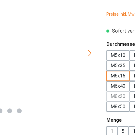
Preise inkl. M
Sofort verf
Durchmesse
M5x10
M5x35
M6x16
M6x40
M8x20
(Diese Op
M8x50
ausw
Menge
1
5