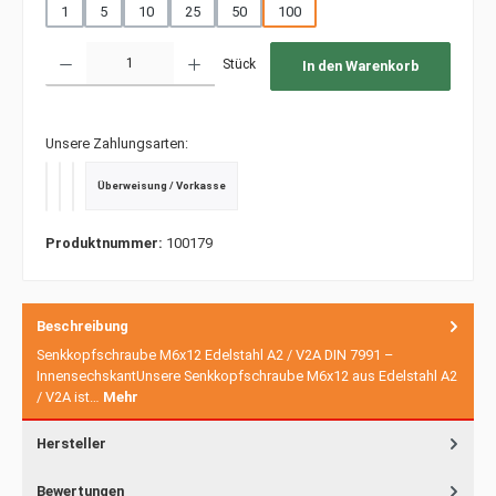
1
5
10
25
50
100
Produkt Anzahl: Gib den gewünschten Wert ein oder benutze die Schaltfläche
Stück
In den Warenkorb
Unsere Zahlungsarten:
Überweisung / Vorkasse
PayPal
Kredit- oder Debitkarte
SEPA Lastschrift
Produktnummer:
100179
Beschreibung
Senkkopfschraube M6x12 Edelstahl A2 / V2A DIN 7991 –
InnensechskantUnsere Senkkopfschraube M6x12 aus Edelstahl A2
/ V2A ist…
Mehr
Hersteller
Bewertungen