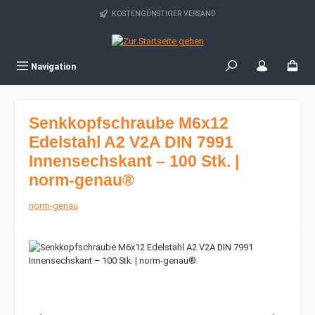
Zum Hauptinhalt springen
KOSTENGÜNSTIGER VERSAND
Navigation
Senkkopfschraube M6x12
Edelstahl A2 V2A DIN 7991
Innensechskant – 100 Stk. |
norm-genau®
norm-genau
Bildergalerie überspringen