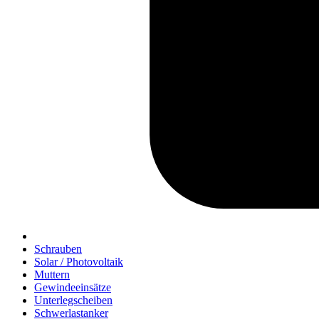
Schrauben
Solar / Photovoltaik
Muttern
Gewindeeinsätze
Unterlegscheiben
Schwerlastanker