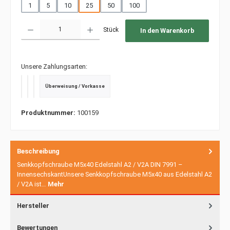
1
5
10
25
50
100
Produkt Anzahl: Gib den gewünschten Wert ein oder benutze die Schaltfläche
Stück
In den Warenkorb
Unsere Zahlungsarten:
Überweisung / Vorkasse
PayPal
Kredit- oder Debitkarte
SEPA Lastschrift
Produktnummer:
100159
Beschreibung
Senkkopfschraube M5x40 Edelstahl A2 / V2A DIN 7991 –
InnensechskantUnsere Senkkopfschraube M5x40 aus Edelstahl A2
/ V2A ist…
Mehr
Hersteller
Bewertungen