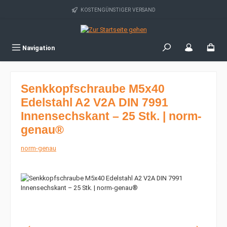
Zum Hauptinhalt springen
KOSTENGÜNSTIGER VERSAND
Navigation
Senkkopfschraube M5x40
Edelstahl A2 V2A DIN 7991
Innensechskant – 25 Stk. | norm-
genau®
norm-genau
Bildergalerie überspringen