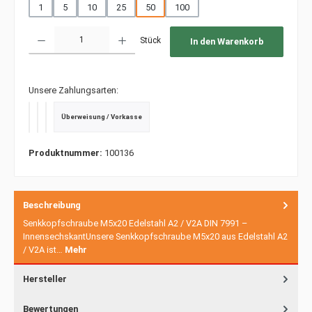
1
5
10
25
50
100
Produkt Anzahl: Gib den gewünschten Wert ein oder benutze die Schaltfläche
Stück
In den Warenkorb
Unsere Zahlungsarten:
Überweisung / Vorkasse
PayPal
Kredit- oder Debitkarte
SEPA Lastschrift
Produktnummer:
100136
Beschreibung
Senkkopfschraube M5x20 Edelstahl A2 / V2A DIN 7991 –
InnensechskantUnsere Senkkopfschraube M5x20 aus Edelstahl A2
/ V2A ist…
Mehr
Hersteller
Bewertungen