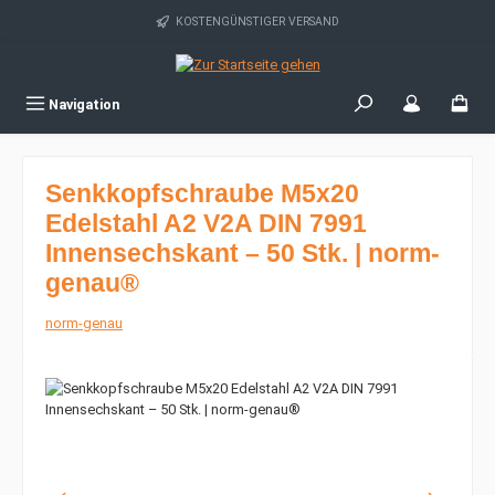
Zum Hauptinhalt springen
KOSTENGÜNSTIGER VERSAND
Navigation
Senkkopfschraube M5x20
Edelstahl A2 V2A DIN 7991
Innensechskant – 50 Stk. | norm-
genau®
norm-genau
Bildergalerie überspringen