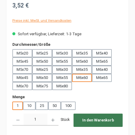
Regulärer Preis:
3,52 €
Preise inkl. MwSt. und Versandkosten
Sofort verfügbar, Lieferzeit: 1-3 Tage
auswählen
Durchmesser/Größe
M5x20
M5x25
M5x30
M5x35
M5x40
M5x45
M5x50
M5x55
M5x60
M5x65
M5x70
M6x25
M6x30
M6x35
M6x40
M6x45
M6x50
M6x55
M6x60
M6x65
M6x70
M6x75
M6x80
auswählen
Menge
1
10
25
50
100
Produkt Anzahl: Gib den gewünschten Wert ein oder benutze die Schaltfläche
Stück
In den Warenkorb