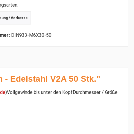
ngsarten:
sung / Vorkasse
r Debitkarte
schrift
mer:
DIN933-M6X30-50
- Edelstahl V2A 50 Stk."
nde
)Vollgewinde bis unter den KopfDurchmesser / Größe