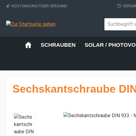
KOSTENGÜNSTIGER VERSAND
VERSAN
 Hauptinhalt springen
Zur Suche springen
Zur Hauptnavigation springen
SCHRAUBEN
SOLAR / PHOTOVO
Sechskantschraube DIN 
Bildergalerie überspringen