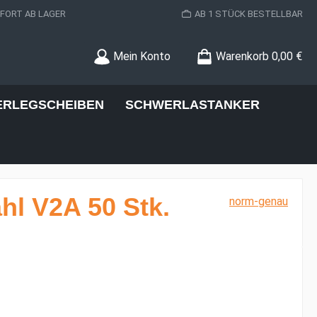
ORT AB LAGER
AB 1 STÜCK BESTELLBAR
Mein Konto
Warenkorb
0,00 €
ERLEGSCHEIBEN
SCHWERLASTANKER
hl V2A 50 Stk.
norm-genau
s: