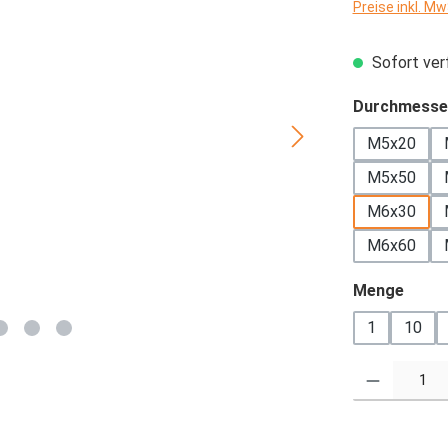
Preise inkl. M
Sofort verf
Durchmesse
M5x20
M5x50
M6x30
M6x60
ausw
Menge
1
10
Produkt Anzahl