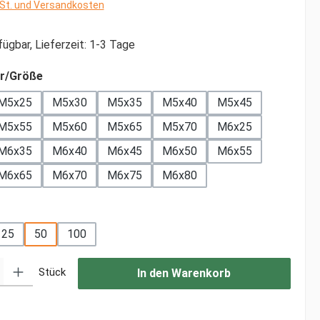
wSt. und Versandkosten
ügbar, Lieferzeit: 1-3 Tage
auswählen
r/Größe
M5x25
M5x30
M5x35
M5x40
M5x45
M5x55
M5x60
M5x65
M5x70
M6x25
M6x35
M6x40
M6x45
M6x50
M6x55
M6x65
M6x70
M6x75
M6x80
ählen
25
50
100
: Gib den gewünschten Wert ein oder benutze die Schaltflächen um di
Stück
In den Warenkorb