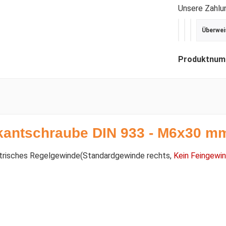
Unsere Zahlu
Überwei
PayPal
Kredit- ode
SEPA Last
Produktnum
antschraube DIN 933 - M6x30 mm 
etrisches Regelgewinde(Standardgewinde rechts,
Kein Feingewi