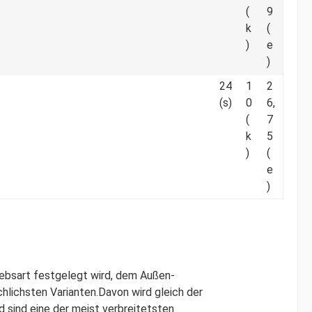
(
9
k
(
)
e
)
24
1
2
(s)
0
6,
(
7
k
5
)
(
e
)
iebsart festgelegt wird, dem Außen-
hlichsten Varianten.Davon wird gleich der
 sind eine der meist verbreitetsten