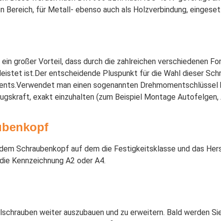
en Bereich, für Metall- ebenso auch als Holzverbindung, eingese
in großer Vorteil, dass durch die zahlreichen verschiedenen Fo
eistet ist.Der entscheidende Pluspunkt für die Wahl dieser Schr
oments.Verwendet man einen sogenannten Drehmomentschlüssel
nzugskraft, exakt einzuhalten (zum Beispiel Montage Autofelgen,
ubenkopf
em Schraubenkopf auf dem die Festigkeitsklasse und das Herstel
die Kennzeichnung A2 oder A4.
elschrauben weiter auszubauen und zu erweitern. Bald werden 