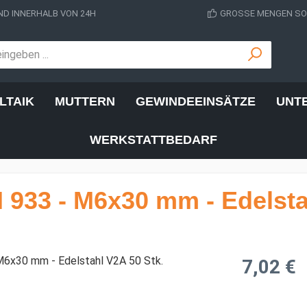
D INNERHALB VON 24H
GROSSE MENGEN SOF
LTAIK
MUTTERN
GEWINDEEINSÄTZE
UNT
WERKSTATTBEDARF
933 - M6x30 mm - Edelsta
Regulärer Prei
7,02 €