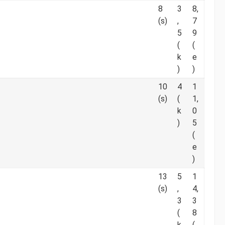
8
3
8,
(s)
,
7
5
9
(
(
k
e
)
)
10
4
1
(s)
(
1,
k
0
)
5
(
e
)
13
5
1
(s)
,
4,
3
3
(
8
k
(