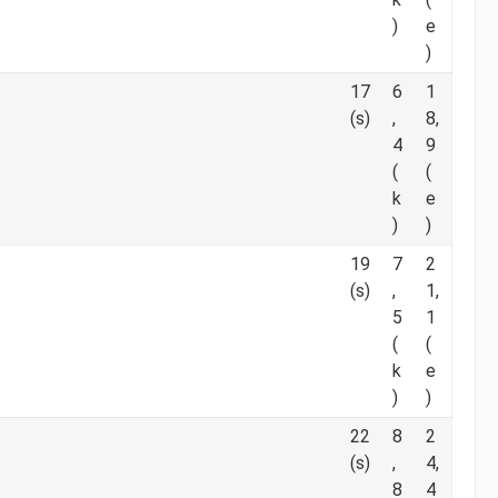
)
e
)
17
6
1
(s)
,
8,
4
9
(
(
k
e
)
)
19
7
2
(s)
,
1,
5
1
(
(
k
e
)
)
22
8
2
(s)
,
4,
8
4