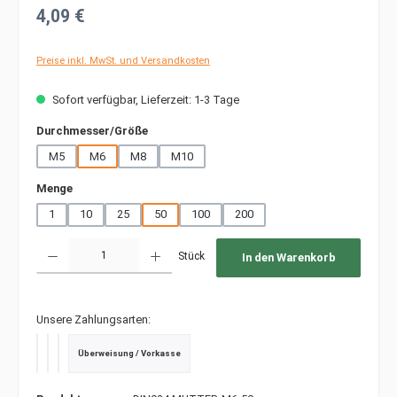
Regulärer Preis:
4,09 €
Preise inkl. MwSt. und Versandkosten
Sofort verfügbar, Lieferzeit: 1-3 Tage
auswählen
Durchmesser/Größe
M5
M6
M8
M10
auswählen
Menge
1
10
25
50
100
200
Produkt Anzahl: Gib den gewünschten Wert ein oder benutze die Schaltfläche
Stück
In den Warenkorb
Unsere Zahlungsarten:
Überweisung / Vorkasse
PayPal
Kredit- oder Debitkarte
SEPA Lastschrift