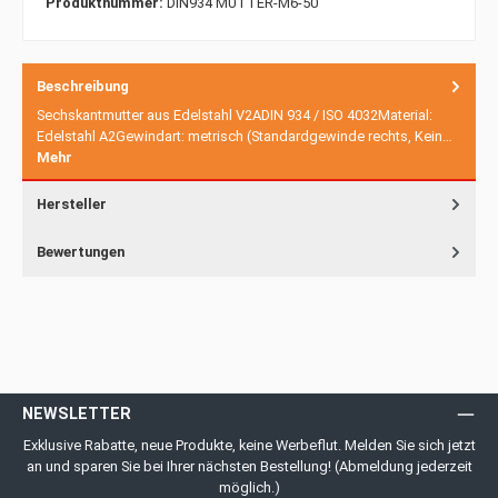
Produktnummer:
DIN934 MUTTER-M6-50
Beschreibung
Sechskantmutter aus Edelstahl V2ADIN 934 / ISO 4032Material:
Edelstahl A2Gewindart: metrisch (Standardgewinde rechts, Kein…
Mehr
Hersteller
Bewertungen
NEWSLETTER
Exklusive Rabatte, neue Produkte, keine Werbeflut. Melden Sie sich jetzt
an und sparen Sie bei Ihrer nächsten Bestellung! (Abmeldung jederzeit
möglich.)