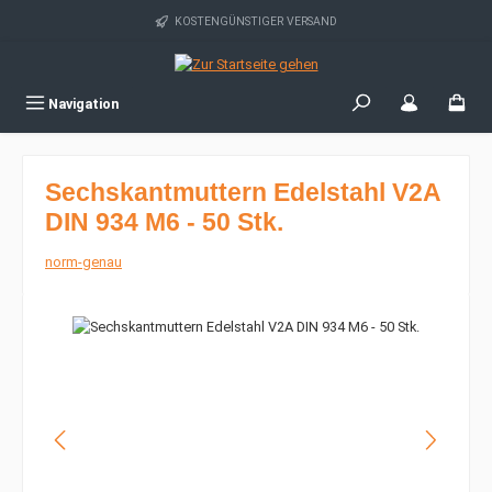
Zum Hauptinhalt springen
KOSTENGÜNSTIGER VERSAND
Navigation
Sechskantmuttern Edelstahl V2A
DIN 934 M6 - 50 Stk.
norm-genau
Bildergalerie überspringen