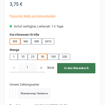
Regulärer Preis:
3,75 €
Preise inkl. MwSt. und Versandkosten
Sofort verfügbar, Lieferzeit: 1-3 Tage
auswählen
Durchmesser/Größe
M5
M6
M8
M10
auswählen
Menge
1
10
25
50
100
200
Produkt Anzahl: Gib den gewünschten Wert ein oder benutze die Schaltfläche
Stück
In den Warenkorb
Unsere Zahlungsarten:
Überweisung / Vorkasse
PayPal
Kredit- oder Debitkarte
SEPA Lastschrift