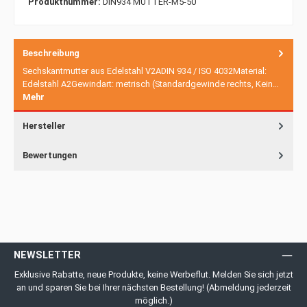
Produktnummer:
DIN934 MUTTER-M5-50
Beschreibung
Sechskantmutter aus Edelstahl V2ADIN 934 / ISO 4032Material:
Edelstahl A2Gewindart: metrisch (Standardgewinde rechts, Kein…
Mehr
Hersteller
Bewertungen
NEWSLETTER
Exklusive Rabatte, neue Produkte, keine Werbeflut. Melden Sie sich jetzt
an und sparen Sie bei Ihrer nächsten Bestellung! (Abmeldung jederzeit
möglich.)