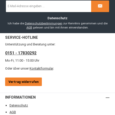
E-
Mail-
Adresse
*
Datenschutz
Ich habe die
Datenschutzbestimmungen
zur Kenntnis genommen und die
AGB
gelesen und bin mit ihnen einverstanden.
SERVICE-HOTLINE
Unterstützung und Beratung unter:
0151 - 17830292
Mo-Fr, 11:00 - 15:00 Uhr
Oder über unser
Kontaktformular
.
Vertrag widerrufen
INFORMATIONEN
Datenschutz
AGB