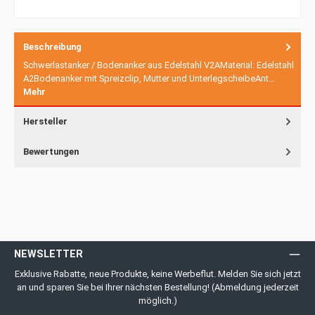
Beschreibung
Schwerlastanker / Bodenanker aus Edelstahl V2AMaterial: Edelstahl
A2Bodenanker mit Spreizclip, Mutter und UnterlegscheibeAnt…
Mehr
Hersteller
Bewertungen
NEWSLETTER
Exklusive Rabatte, neue Produkte, keine Werbeflut. Melden Sie sich jetzt
an und sparen Sie bei Ihrer nächsten Bestellung! (Abmeldung jederzeit
möglich.)