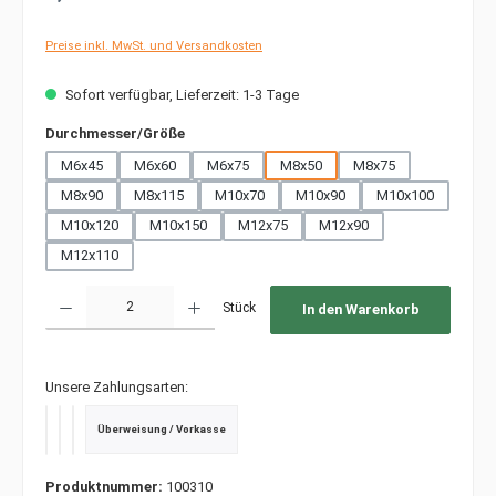
Preise inkl. MwSt. und Versandkosten
Sofort verfügbar, Lieferzeit: 1-3 Tage
auswählen
Durchmesser/Größe
M6x45
M6x60
M6x75
M8x50
M8x75
M8x90
M8x115
M10x70
M10x90
M10x100
M10x120
M10x150
M12x75
M12x90
M12x110
Produkt Anzahl: Gib den gewünschten Wert ein oder benutze die Schaltfläche
Stück
In den Warenkorb
Unsere Zahlungsarten:
Überweisung / Vorkasse
PayPal
Kredit- oder Debitkarte
SEPA Lastschrift
Produktnummer:
100310