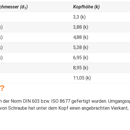
chmesser (d
)
Kopfhöhe (k)
1
3,3 (k)
k)
3,88 (k)
k)
4,88 (k)
k)
5,38 (k)
k)
6,95 (k)
8,95 (k)
11,05 (k)
e?
h der Norm DIN 603 bzw. ISO 8677 gefertigt wurden. Umgangssp
 von Schraube hat unter dem Kopf einen angebrachten Vierkant, 