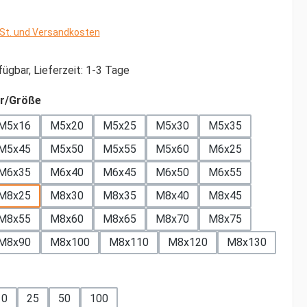
wSt. und Versandkosten
ügbar, Lieferzeit: 1-3 Tage
auswählen
r/Größe
M5x16
M5x20
M5x25
M5x30
M5x35
M5x45
M5x50
M5x55
M5x60
M6x25
M6x35
M6x40
M6x45
M6x50
M6x55
M8x25
M8x30
M8x35
M8x40
M8x45
M8x55
M8x60
M8x65
M8x70
M8x75
M8x90
M8x100
M8x110
M8x120
M8x130
ählen
10
25
50
100