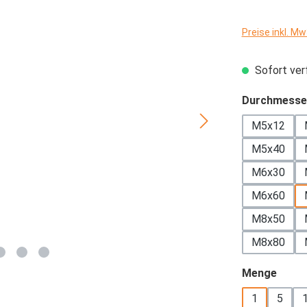
Preise inkl. M
Sofort verf
Durchmesse
M5x12
M5x40
M6x30
M6x60
M8x50
M8x80
ausw
Menge
1
5