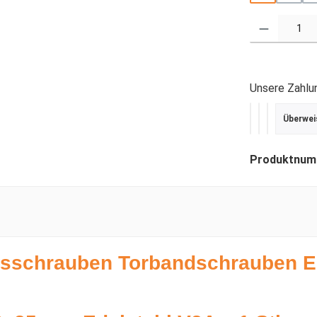
Produkt Anzahl
Unsere Zahlu
Überwei
PayPal
Kredit- ode
SEPA Last
Produktnum
ssschrauben Torbandschrauben E