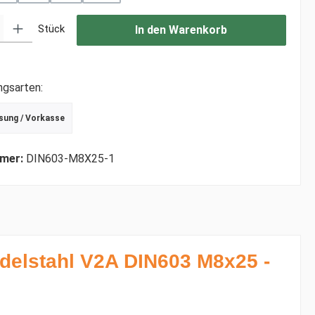
: Gib den gewünschten Wert ein oder benutze die Schaltflächen um di
Stück
In den Warenkorb
ngsarten:
sung / Vorkasse
r Debitkarte
schrift
mer:
DIN603-M8X25-1
delstahl V2A DIN603 M8x25 -