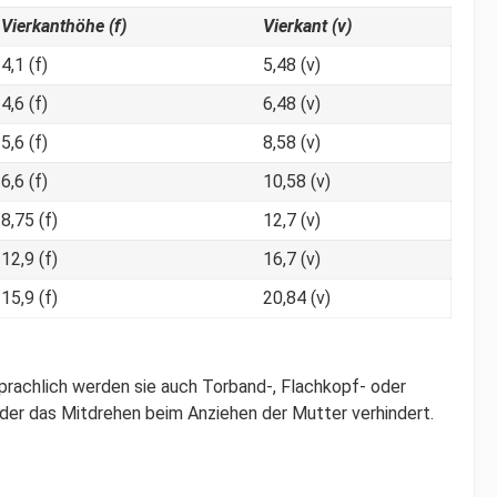
Vierkanthöhe (f)
Vierkant (v)
4,1 (f)
5,48 (v)
4,6 (f)
6,48 (v)
5,6 (f)
8,58 (v)
6,6 (f)
10,58 (v)
8,75 (f)
12,7 (v)
12,9 (f)
16,7 (v)
15,9 (f)
20,84 (v)
rachlich werden sie auch Torband-, Flachkopf- oder
der das Mitdrehen beim Anziehen der Mutter verhindert.