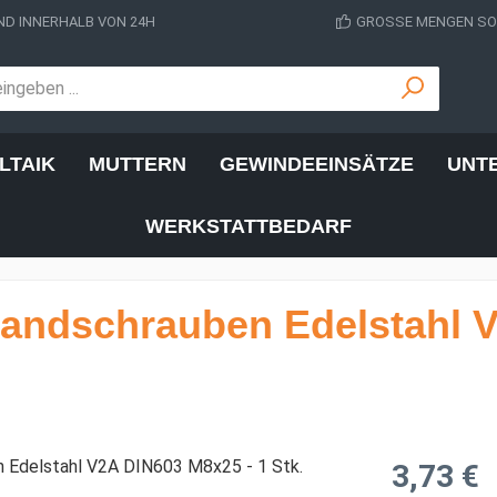
D INNERHALB VON 24H
GROSSE MENGEN SOF
LTAIK
MUTTERN
GEWINDEEINSÄTZE
UNT
WERKSTATTBEDARF
andschrauben Edelstahl 
Regulärer Prei
3,73 €