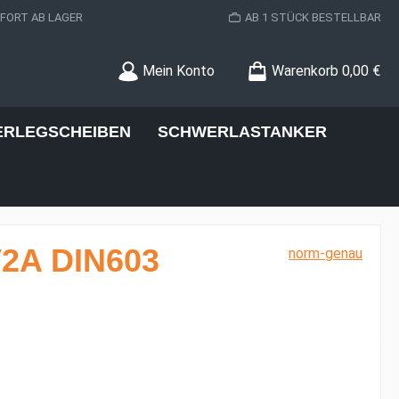
ORT AB LAGER
AB 1 STÜCK BESTELLBAR
Mein Konto
Warenkorb
0,00 €
ERLEGSCHEIBEN
SCHWERLASTANKER
V2A DIN603
norm-genau
s: