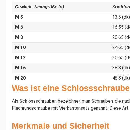
Gewinde-Nenngröße (d)
Kopfdur
M 5
13,5 (dk)
M 6
16,55 (d
M 8
20,65 (d
M 10
24,65 (d
M 12
30,65 (d
M 16
38,8 (dk)
M 20
46,8 (dk)
Was ist eine Schlossschraub
Als Schlossschrauben bezeichnet man Schrauben, die nac
Flachrundschraube mit Vierkantansatz genannt. Diese Art
Merkmale und Sicherheit