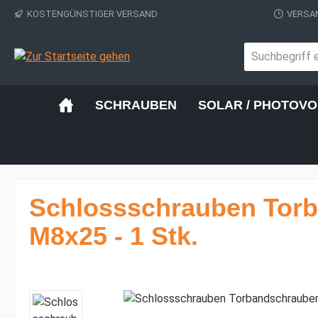
KOSTENGÜNSTIGER VERSAND
VERSAN
 Hauptinhalt springen
Zur Suche springen
Zur Hauptnavigation springen
SCHRAUBEN
SOLAR / PHOTOVO
Schlossschrauben Torb
M8x25 - 1 Stk.
Bildergalerie überspringen