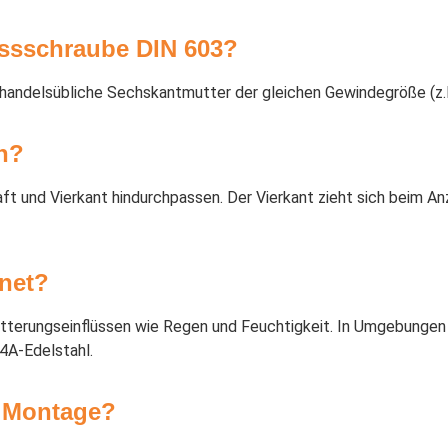
ossschraube DIN 603?
handelsübliche Sechskantmutter der gleichen Gewindegröße (z.
n?
 und Vierkant hindurchpassen. Der Vierkant zieht sich beim Anz
gnet?
itterungseinflüssen wie Regen und Feuchtigkeit. In Umgebungen 
4A-Edelstahl.
r Montage?