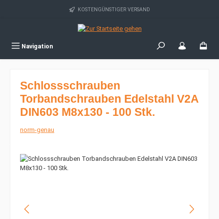
Zum Hauptinhalt springen
KOSTENGÜNSTIGER VERSAND
Navigation
Schlossschrauben
Torbandschrauben Edelstahl V2A
DIN603 M8x130 - 100 Stk.
norm-genau
Bildergalerie überspringen