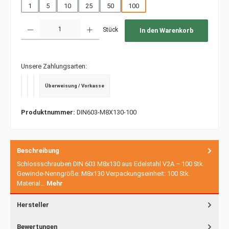
1
5
10
25
50
100
Produkt Anzahl: Gib den gewünschten Wert ein oder benutze die Schaltfläche
Stück
In den Warenkorb
Unsere Zahlungsarten:
Überweisung / Vorkasse
PayPal
Kredit- oder Debitkarte
SEPA Lastschrift
Produktnummer:
DIN603-M8X130-100
Beschreibung
Schlossschrauben DIN 603 M8x130 aus Edelstahl V2A – 100 Stk.
Gewinde-Nenngröße: M8x130 Verpackungseinheit: 100 Stk.
Material…
Mehr
Hersteller
Bewertungen