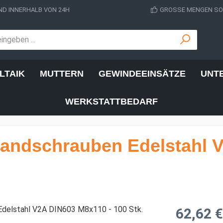
D INNERHALB VON 24H
GROSSE MENGEN SOF
LTAIK
MUTTERN
GEWINDEEINSÄTZE
UNT
WERKSTATTBEDARF
andschrauben Edelstahl 
Regulärer Prei
62,62 €