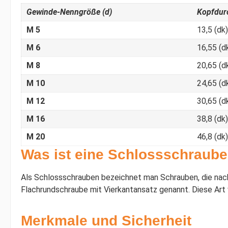
Gewinde-Nenngröße (d)
Kopfdur
M 5
13,5 (dk)
M 6
16,55 (d
M 8
20,65 (d
M 10
24,65 (d
M 12
30,65 (d
M 16
38,8 (dk)
M 20
46,8 (dk)
Was ist eine Schlossschraub
Als Schlossschrauben bezeichnet man Schrauben, die nac
Flachrundschraube mit Vierkantansatz genannt. Diese Art
Merkmale und Sicherheit