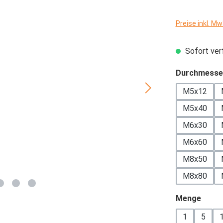
Preise inkl. M
Sofort verf
Durchmesse
M5x12
M5x40
M6x30
M6x60
M8x50
M8x80
ausw
Menge
1
5