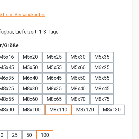
wSt. und Versandkosten
ügbar, Lieferzeit: 1-3 Tage
auswählen
r/Größe
M5x16
M5x20
M5x25
M5x30
M5x35
M5x45
M5x50
M5x55
M5x60
M6x25
M6x35
M6x40
M6x45
M6x50
M6x55
M8x25
M8x30
M8x35
M8x40
M8x45
M8x55
M8x60
M8x65
M8x70
M8x75
M8x90
M8x100
M8x110
M8x120
M8x130
ählen
10
25
50
100