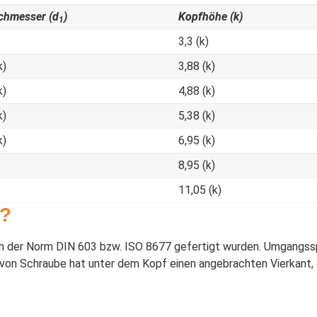
chmesser (d
)
Kopfhöhe (k)
1
3,3 (k)
k)
3,88 (k)
k)
4,88 (k)
k)
5,38 (k)
k)
6,95 (k)
8,95 (k)
11,05 (k)
e?
h der Norm DIN 603 bzw. ISO 8677 gefertigt wurden. Umgangssp
 von Schraube hat unter dem Kopf einen angebrachten Vierkant, 