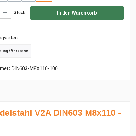
: Gib den gewünschten Wert ein oder benutze die Schaltflächen um di
Stück
In den Warenkorb
ngsarten:
sung / Vorkasse
r Debitkarte
schrift
mer:
DIN603-M8X110-100
elstahl V2A DIN603 M8x110 -