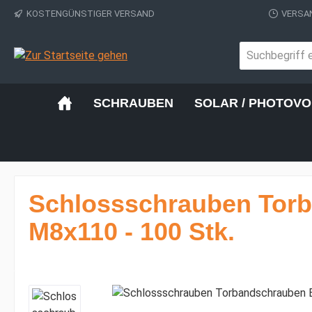
KOSTENGÜNSTIGER VERSAND
VERSAN
 Hauptinhalt springen
Zur Suche springen
Zur Hauptnavigation springen
SCHRAUBEN
SOLAR / PHOTOVO
Schlossschrauben Torb
M8x110 - 100 Stk.
Bildergalerie überspringen