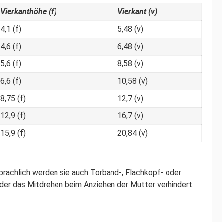
Vierkanthöhe (f)
Vierkant (v)
4,1 (f)
5,48 (v)
4,6 (f)
6,48 (v)
5,6 (f)
8,58 (v)
6,6 (f)
10,58 (v)
8,75 (f)
12,7 (v)
12,9 (f)
16,7 (v)
15,9 (f)
20,84 (v)
rachlich werden sie auch Torband-, Flachkopf- oder
der das Mitdrehen beim Anziehen der Mutter verhindert.