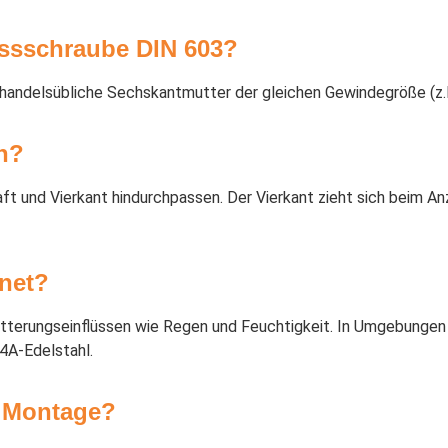
ossschraube DIN 603?
handelsübliche Sechskantmutter der gleichen Gewindegröße (z.
n?
 und Vierkant hindurchpassen. Der Vierkant zieht sich beim Anz
gnet?
itterungseinflüssen wie Regen und Feuchtigkeit. In Umgebungen 
4A-Edelstahl.
r Montage?