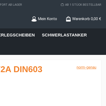
ORT AB LAGER
AB 1 STÜCK BESTELLBAR
Mein Konto
Warenkorb
0,00 €
ERLEGSCHEIBEN
SCHWERLASTANKER
V2A DIN603
norm-genau
s: