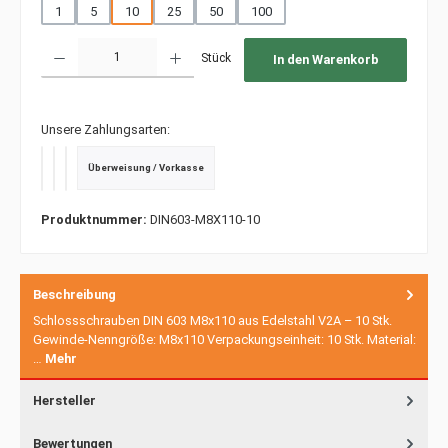
1
5
10
25
50
100
Produkt Anzahl: Gib den gewünschten Wert ein oder benutze die Schaltfläche
Stück
In den Warenkorb
Unsere Zahlungsarten:
Überweisung / Vorkasse
PayPal
Kredit- oder Debitkarte
SEPA Lastschrift
Produktnummer:
DIN603-M8X110-10
Beschreibung
Schlossschrauben DIN 603 M8x110 aus Edelstahl V2A – 10 Stk.
Gewinde-Nenngröße: M8x110 Verpackungseinheit: 10 Stk. Material:
…
Mehr
Hersteller
Bewertungen