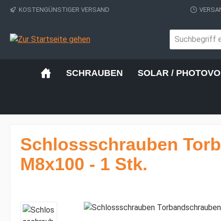
KOSTENGÜNSTIGER VERSAND
VERSAN
 Hauptinhalt springen
Zur Suche springen
Zur Hauptnavigation springen
SCHRAUBEN
SOLAR / PHOTOVO
Schlossschrauben Torb
M8x100 - 1 Stk.
Bildergalerie überspringen