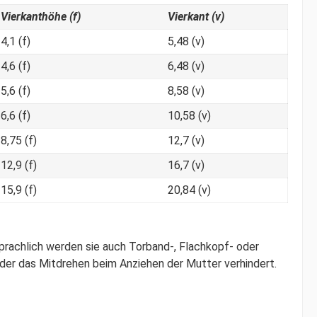
Vierkanthöhe (f)
Vierkant (v)
4,1 (f)
5,48 (v)
4,6 (f)
6,48 (v)
5,6 (f)
8,58 (v)
6,6 (f)
10,58 (v)
8,75 (f)
12,7 (v)
12,9 (f)
16,7 (v)
15,9 (f)
20,84 (v)
rachlich werden sie auch Torband-, Flachkopf- oder
der das Mitdrehen beim Anziehen der Mutter verhindert.