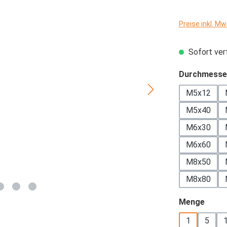
Preise inkl. M
Sofort verf
Durchmesse
M5x12
M5x40
M6x30
M6x60
M8x50
M8x80
ausw
Menge
1
5