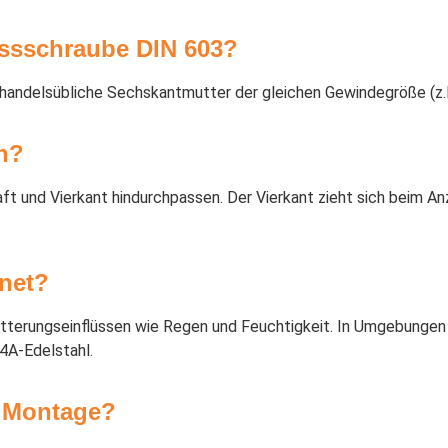
ossschraube DIN 603?
handelsübliche Sechskantmutter der gleichen Gewindegröße (z.
n?
 und Vierkant hindurchpassen. Der Vierkant zieht sich beim Anz
gnet?
itterungseinflüssen wie Regen und Feuchtigkeit. In Umgebungen 
4A-Edelstahl.
r Montage?