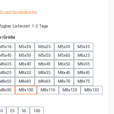
wSt. und Versandkosten
ügbar, Lieferzeit: 1-3 Tage
auswählen
r/Größe
M5x16
M5x20
M5x25
M5x30
M5x35
M5x45
M5x50
M5x55
M5x60
M6x25
M6x35
M6x40
M6x45
M6x50
M6x55
M8x25
M8x30
M8x35
M8x40
M8x45
M8x55
M8x60
M8x65
M8x70
M8x75
M8x90
M8x100
M8x110
M8x120
M8x130
ählen
10
25
50
100