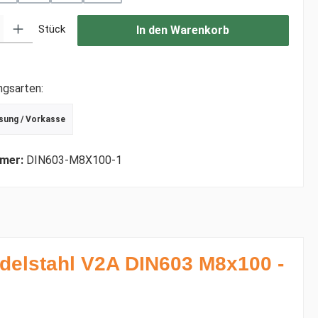
: Gib den gewünschten Wert ein oder benutze die Schaltflächen um di
Stück
In den Warenkorb
ngsarten:
sung / Vorkasse
r Debitkarte
schrift
mer:
DIN603-M8X100-1
delstahl V2A DIN603 M8x100 -