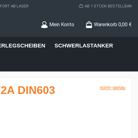
ORT AB LAGER
AB 1 STÜCK BESTELLBAR
Mein Konto
Warenkorb
0,00 €
ERLEGSCHEIBEN
SCHWERLASTANKER
V2A DIN603
norm-genau
s: