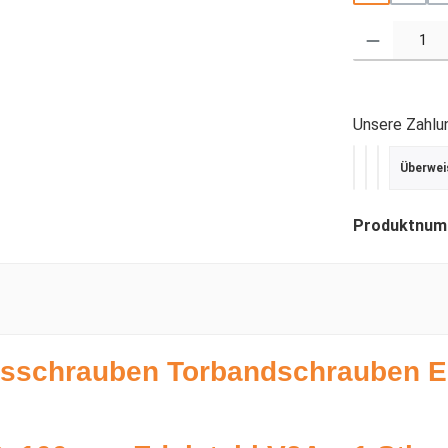
Produkt Anzahl
Unsere Zahlu
Überwei
PayPal
Kredit- ode
SEPA Last
Produktnum
ssschrauben Torbandschrauben E