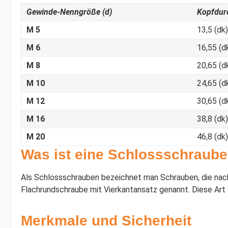
Gewinde-Nenngröße (d)
Kopfdur
M 5
13,5 (dk)
M 6
16,55 (d
M 8
20,65 (d
M 10
24,65 (d
M 12
30,65 (d
M 16
38,8 (dk)
M 20
46,8 (dk)
Was ist eine Schlossschraub
Als Schlossschrauben bezeichnet man Schrauben, die nac
Flachrundschraube mit Vierkantansatz genannt. Diese Art
Merkmale und Sicherheit