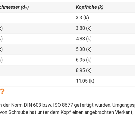
chmesser (d
)
Kopfhöhe (k)
1
3,3 (k)
k)
3,88 (k)
k)
4,88 (k)
k)
5,38 (k)
k)
6,95 (k)
8,95 (k)
11,05 (k)
e?
h der Norm DIN 603 bzw. ISO 8677 gefertigt wurden. Umgangssp
 von Schraube hat unter dem Kopf einen angebrachten Vierkant, 