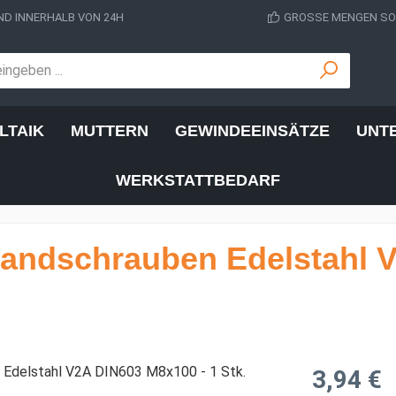
D INNERHALB VON 24H
GROSSE MENGEN SOF
LTAIK
MUTTERN
GEWINDEEINSÄTZE
UNT
WERKSTATTBEDARF
andschrauben Edelstahl 
Regulärer Prei
3,94 €