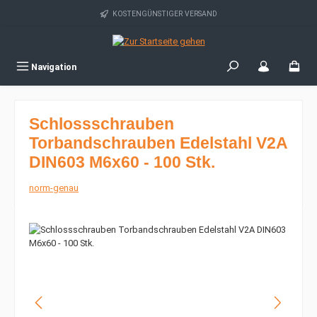
Zum Hauptinhalt springen
KOSTENGÜNSTIGER VERSAND
Navigation
Schlossschrauben
Torbandschrauben Edelstahl V2A
DIN603 M6x60 - 100 Stk.
norm-genau
Bildergalerie überspringen