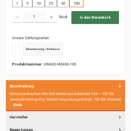
1
5
10
25
50
100
Produkt Anzahl: Gib den gewünschten Wert ein oder benutze die Schaltfläche
Stück
In den Warenkorb
Unsere Zahlungsarten:
Überweisung / Vorkasse
PayPal
Kredit- oder Debitkarte
SEPA Lastschrift
Produktnummer:
DIN603-M6X60-100
Beschreibung
Schlossschrauben DIN 603 M6x60 aus Edelstahl V2A – 100 Stk.
Gewinde-Nenngröße: M6x60 Verpackungseinheit: 100 Stk. Material:
…
Mehr
Hersteller
Bewertungen