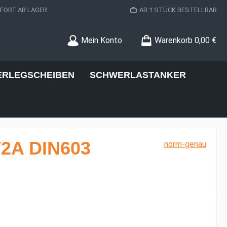
ORT AB LAGER
AB 1 STÜCK BESTELLBAR
Mein Konto
Warenkorb
0,00 €
ERLEGSCHEIBEN
SCHWERLASTANKER
V2A DIN603
norm-genau
s: