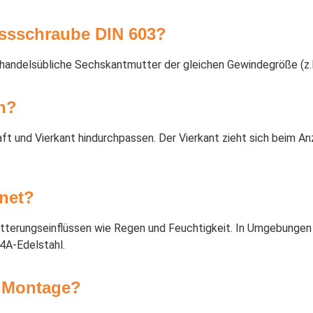
ossschraube DIN 603?
handelsübliche Sechskantmutter der gleichen Gewindegröße (z.
n?
 und Vierkant hindurchpassen. Der Vierkant zieht sich beim Anz
gnet?
itterungseinflüssen wie Regen und Feuchtigkeit. In Umgebungen 
4A-Edelstahl.
r Montage?