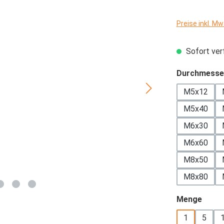
Preise inkl. M
Sofort verf
Durchmesse
M5x12
M5x40
M6x30
M6x60
M8x50
M8x80
ausw
Menge
1
5