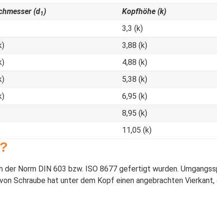
chmesser (d
)
Kopfhöhe (k)
1
3,3 (k)
k)
3,88 (k)
k)
4,88 (k)
k)
5,38 (k)
k)
6,95 (k)
8,95 (k)
11,05 (k)
e?
h der Norm DIN 603 bzw. ISO 8677 gefertigt wurden. Umgangssp
 von Schraube hat unter dem Kopf einen angebrachten Vierkant, 