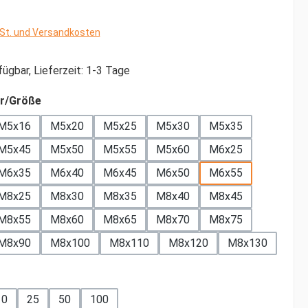
wSt. und Versandkosten
ügbar, Lieferzeit: 1-3 Tage
auswählen
r/Größe
M5x16
M5x20
M5x25
M5x30
M5x35
M5x45
M5x50
M5x55
M5x60
M6x25
M6x35
M6x40
M6x45
M6x50
M6x55
M8x25
M8x30
M8x35
M8x40
M8x45
M8x55
M8x60
M8x65
M8x70
M8x75
M8x90
M8x100
M8x110
M8x120
M8x130
ählen
10
25
50
100