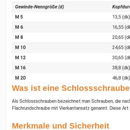
Gewinde-Nenngröße (d)
Kopfdur
M 5
13,5 (dk)
M 6
16,55 (d
M 8
20,65 (d
M 10
24,65 (d
M 12
30,65 (d
M 16
38,8 (dk)
M 20
46,8 (dk)
Was ist eine Schlossschraub
Als Schlossschrauben bezeichnet man Schrauben, die nac
Flachrundschraube mit Vierkantansatz genannt. Diese Art
Merkmale und Sicherheit