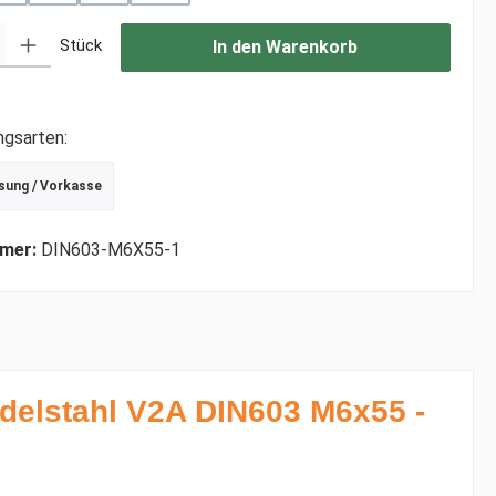
: Gib den gewünschten Wert ein oder benutze die Schaltflächen um di
Stück
In den Warenkorb
ngsarten:
sung / Vorkasse
r Debitkarte
schrift
mer:
DIN603-M6X55-1
delstahl V2A DIN603 M6x55 -