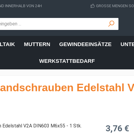
D INNERHALB VON 24H
GROSSE MENGEN SOF
LTAIK
MUTTERN
GEWINDEEINSÄTZE
UNT
WERKSTATTBEDARF
andschrauben Edelstahl 
Regulärer Prei
3,76 €