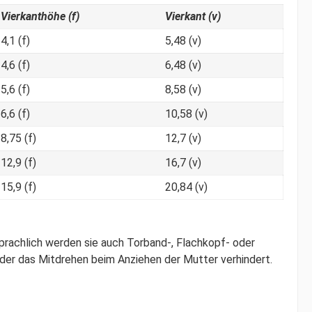
Vierkanthöhe (f)
Vierkant (v)
4,1 (f)
5,48 (v)
4,6 (f)
6,48 (v)
5,6 (f)
8,58 (v)
6,6 (f)
10,58 (v)
8,75 (f)
12,7 (v)
12,9 (f)
16,7 (v)
15,9 (f)
20,84 (v)
rachlich werden sie auch Torband-, Flachkopf- oder
der das Mitdrehen beim Anziehen der Mutter verhindert.