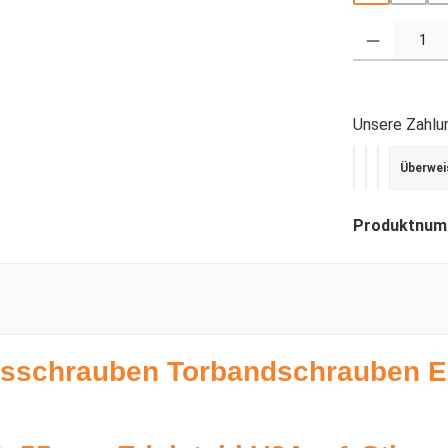
Produkt Anzahl
Unsere Zahlu
Überwei
PayPal
Kredit- ode
SEPA Last
Produktnum
ssschrauben Torbandschrauben E