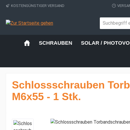
KOSTENGÜNSTIGER VERSAND
VERSAN
 Hauptinhalt springen
Zur Suche springen
Zur Hauptnavigation springen
SCHRAUBEN
SOLAR / PHOTOVO
Schlossschrauben Torb
M6x55 - 1 Stk.
Bildergalerie überspringen