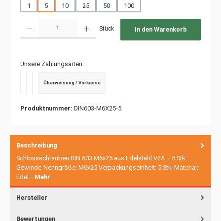
1
5
10
25
50
100
Produkt Anzahl: Gib den gewünschten Wert ein oder benutze die Schaltfläche
Stück
In den Warenkorb
Unsere Zahlungsarten:
Überweisung / Vorkasse
PayPal
Kredit- oder Debitkarte
SEPA Lastschrift
Produktnummer:
DIN603-M6X25-5
Beschreibung
Schlossschrauben DIN 603 M6x25 aus Edelstahl V2A – 5 Stk.
Gewinde-Nenngröße: M6x25 Verpackungseinheit: 5 Stk. Material:
Edel…
Mehr
Hersteller
Bewertungen