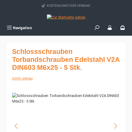
Zum Hauptinhalt springen
KOSTENGÜNSTIGER VERSAND
Navigation
Schlossschrauben
Torbandschrauben Edelstahl V2A
DIN603 M6x25 - 5 Stk.
norm-genau
Bildergalerie überspringen