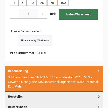
1
5
10
25
50
100
Produkt Anzahl: Gib den gewünschten Wert ein oder benutze die Schaltfläche
Stück
In den Warenkorb
Unsere Zahlungsarten:
Überweisung / Vorkasse
PayPal
Kredit- oder Debitkarte
SEPA Lastschrift
Produktnummer:
100891
Beschreibung
Schlossschrauben DIN 603 M5x45 aus Edelstahl V2A – 50 Stk.
Gewinde-Nenngröße: M5x45 Verpackungseinheit: 50 Stk. Material:
Ed…
Mehr
Hersteller
Bewertungen