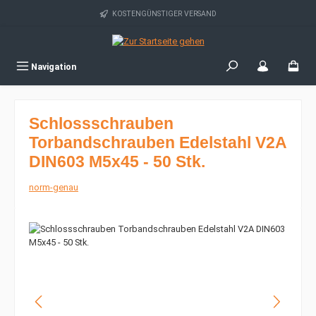
Zum Hauptinhalt springen
KOSTENGÜNSTIGER VERSAND
Navigation
Schlossschrauben
Torbandschrauben Edelstahl V2A
DIN603 M5x45 - 50 Stk.
norm-genau
Bildergalerie überspringen