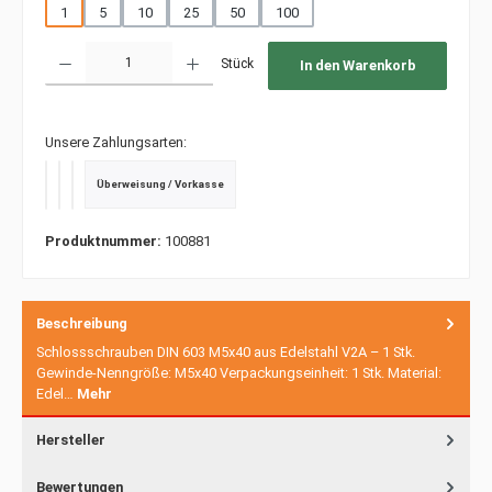
1
5
10
25
50
100
Produkt Anzahl: Gib den gewünschten Wert ein oder benutze die Schaltfläche
Stück
In den Warenkorb
Unsere Zahlungsarten:
Überweisung / Vorkasse
PayPal
Kredit- oder Debitkarte
SEPA Lastschrift
Produktnummer:
100881
Beschreibung
Schlossschrauben DIN 603 M5x40 aus Edelstahl V2A – 1 Stk.
Gewinde-Nenngröße: M5x40 Verpackungseinheit: 1 Stk. Material:
Edel…
Mehr
Hersteller
Bewertungen