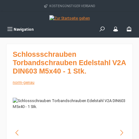
Zum Hauptinhalt springen
KOSTENGÜNSTIGER VERSAND
Navigation
Schlossschrauben
Torbandschrauben Edelstahl V2A
DIN603 M5x40 - 1 Stk.
norm-genau
Bildergalerie überspringen