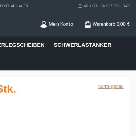
ORT AB LAGER
AB 1 STÜCK BESTELLBAR
Mein Konto
Warenkorb
0,00 €
ERLEGSCHEIBEN
SCHWERLASTANKER
tk.
norm-genau
s: