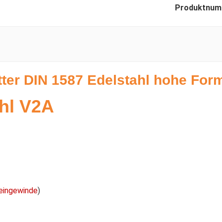
Produktnum
ter DIN 1587 Edelstahl hohe Form
hl V2A
eingewinde
)