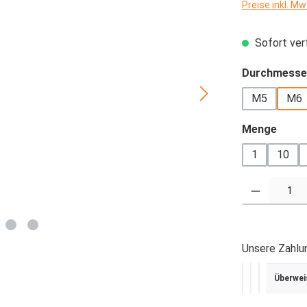
Preise inkl. M
Sofort verf
Durchmesse
M5
M6
ausw
Menge
1
10
Produkt Anzahl
Unsere Zahlu
Überwei
PayPal
Kredit- ode
SEPA Last