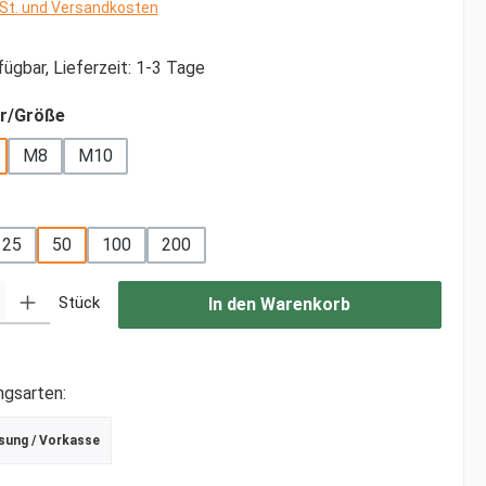
wSt. und Versandkosten
ügbar, Lieferzeit: 1-3 Tage
auswählen
r/Größe
M8
M10
ählen
25
50
100
200
: Gib den gewünschten Wert ein oder benutze die Schaltflächen um di
Stück
In den Warenkorb
ngsarten:
sung / Vorkasse
r Debitkarte
schrift