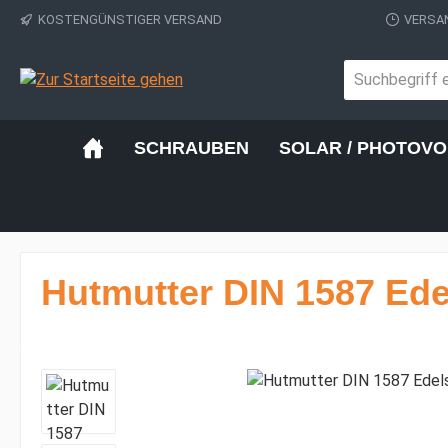
KOSTENGÜNSTIGER VERSAND
VERSAN
 Hauptinhalt springen
Zur Suche springen
Zur Hauptnavigation springen
SCHRAUBEN
SOLAR / PHOTOVO
Hutmutter DIN 1587 Ede
Bildergalerie überspringen