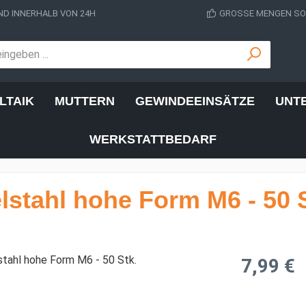
D INNERHALB VON 24H
GROSSE MENGEN SOF
LTAIK
MUTTERN
GEWINDEEINSÄTZE
UNT
WERKSTATTBEDARF
lstahl hohe Form M6 - 50 S
Regulärer Prei
7,99 €