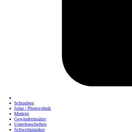
Schrauben
Solar / Photovoltaik
Muttern
Gewindeeinsätze
Unterlegscheiben
Schwerlastanker