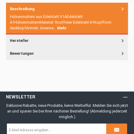
Beschreibung
Hülsenmuttern aus Edelstahl V1AEdelstahl
A1HülsenmutternMaterial: Rostfreier Edelstahl A1Kopfform:
SenkkopfAntrieb: Innense…
Mehr
Hersteller
Bewertungen
NEWSLETTER
Exklusive Rabatte, neue Produkte, keine Werbeflut. Melden Sie sich jetzt
an und sparen Sie bei Ihrer nächsten Bestellung! (Abmeldung jederzeit
möglich.)
E-
Mail-