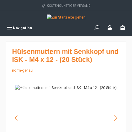
Zum Hauptinhalt springen
KOSTENGÜNSTIGER VERSAND
Navigation
Hülsenmuttern mit Senkkopf und
ISK - M4 x 12 - (20 Stück)
norm-genau
Bildergalerie überspringen