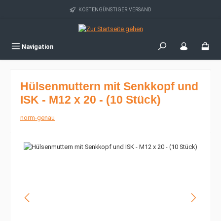
Zum Hauptinhalt springen
KOSTENGÜNSTIGER VERSAND
Navigation
Hülsenmuttern mit Senkkopf und
ISK - M12 x 20 - (10 Stück)
norm-genau
Bildergalerie überspringen