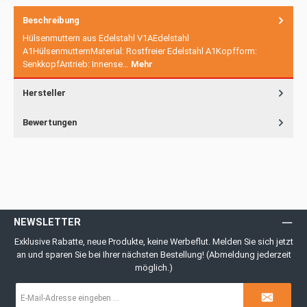
Beschreibung
Hülsenmuttern aus Edelstahl V1AEdelstahl
A1HülsenmutternMaterial: Rostfreier Edelstahl A1Kopfform:
SenkkopfAntrieb: Innense…
Mehr
Hersteller
Bewertungen
NEWSLETTER
Exklusive Rabatte, neue Produkte, keine Werbeflut. Melden Sie sich jetzt
an und sparen Sie bei Ihrer nächsten Bestellung! (Abmeldung jederzeit
möglich.)
E-
Mail-