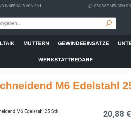
D INNERHALB VON 24H
GROSSE MENGEN SOF
LTAIK
MUTTERN
GEWINDEEINSÄTZE
UNT
WERKSTATTBEDARF
chneidend M6 Edelstahl 25
Regulärer Prei
20,88 €