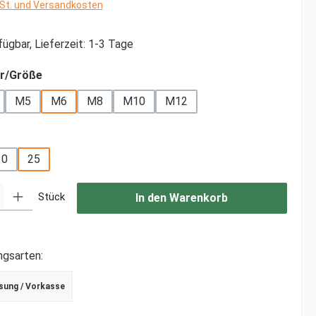
wSt. und Versandkosten
ügbar, Lieferzeit: 1-3 Tage
auswählen
r/Größe
M5
M6
M8
M10
M12
ählen
10
25
: Gib den gewünschten Wert ein oder benutze die Schaltflächen um di
Stück
In den Warenkorb
ngsarten:
sung / Vorkasse
r Debitkarte
schrift