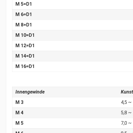
M 5=D1
M 6=D1
M 8=D1
M 10=D1
M 12=D1
M 14=D1
M 16=D1
Innengewinde
Kunst
M 3
4,5 ~ 
M 4
5,8 ~ 
M 5
7,0 ~ 