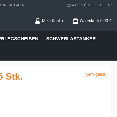
ORT AB LAGER
AB 1 STÜCK BESTELLBAR
Mein Konto
Warenkorb
0,00 €
ERLEGSCHEIBEN
SCHWERLASTANKER
 Stk.
norm-genau
s: