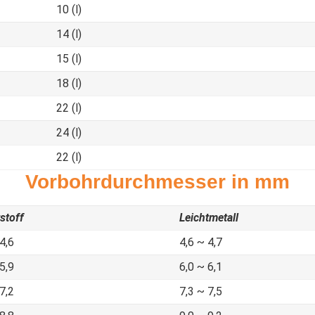
10 (l)
14 (l)
15 (l)
18 (l)
22 (l)
24 (l)
22 (l)
Vorbohrdurchmesser in mm
stoff
Leichtmetall
4,6
4,6 ~ 4,7
5,9
6,0 ~ 6,1
7,2
7,3 ~ 7,5