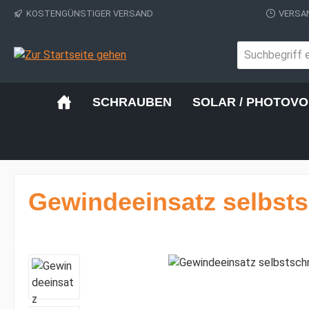
KOSTENGÜNSTIGER VERSAND
VERSAN
 Hauptinhalt springen
Zur Suche springen
Zur Hauptnavigation springen
SCHRAUBEN
SOLAR / PHOTOVO
Gewindeeinsatz selbsts
Bildergalerie überspringen