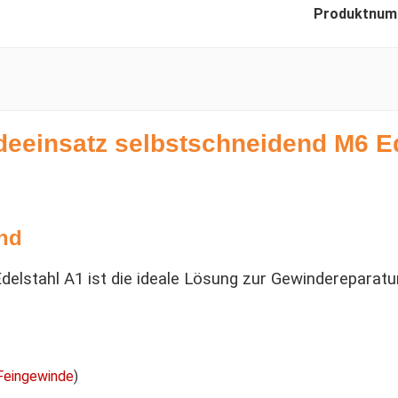
Produktnum
eeinsatz selbstschneidend M6 Ed
nd
elstahl A1 ist die ideale Lösung zur Gewindereparat
 Feingewinde
)