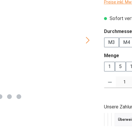
Preise inkl. M
Sofort verf
Durchmesse
M3
M4
ausw
Menge
1
5
Produkt Anzahl
Unsere Zahlu
Überwei
PayPal
Kredit- ode
SEPA Last