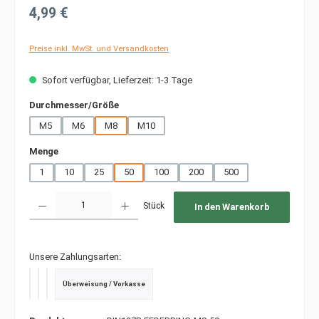
Regulärer Preis:
4,99 €
Preise inkl. MwSt. und Versandkosten
Sofort verfügbar, Lieferzeit: 1-3 Tage
auswählen
Durchmesser/Größe
M5
M6
M8
M10
auswählen
Menge
1
10
25
50
100
200
500
Produkt Anzahl: Gib den gewünschten Wert ein oder benutze die Schaltfläche
Stück
In den Warenkorb
Unsere Zahlungsarten:
Überweisung / Vorkasse
PayPal
Kredit- oder Debitkarte
SEPA Lastschrift