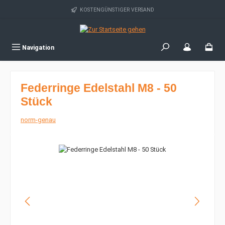
Zum Hauptinhalt springen
KOSTENGÜNSTIGER VERSAND
Navigation
Federringe Edelstahl M8 - 50
Stück
norm-genau
Bildergalerie überspringen