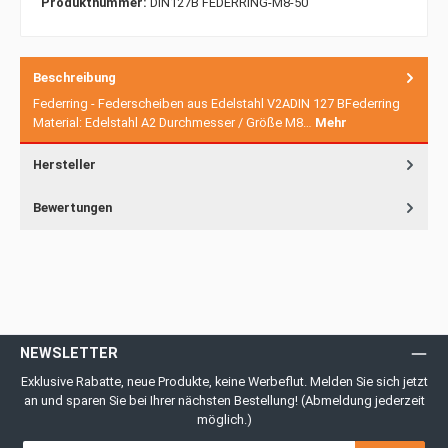
Produktnummer:
DIN127B FEDERRING-M8-50
Beschreibung
Federring - Federscheiben aus Edelstahl V2ADIN 127 BFederring
Material: Edelstahl A2 Durchmesser / Größe M8…
Mehr
Hersteller
Bewertungen
NEWSLETTER
Exklusive Rabatte, neue Produkte, keine Werbeflut. Melden Sie sich jetzt
an und sparen Sie bei Ihrer nächsten Bestellung! (Abmeldung jederzeit
möglich.)