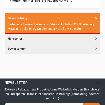
Produktnummer:
DIN127B FEDERRING-M5-10
Beschreibung
Federring - Federscheiben aus Edelstahl V2ADIN 127 BFederring
Material: Edelstahl A2 Durchmesser / Größe M5…
Mehr
Hersteller
Bewertungen
NEWSLETTER
Exklusive Rabatte, neue Produkte, keine Werbeflut. Melden Sie sich jetzt
an und sparen Sie bei Ihrer nächsten Bestellung! (Abmeldung jederzeit
möglich.)