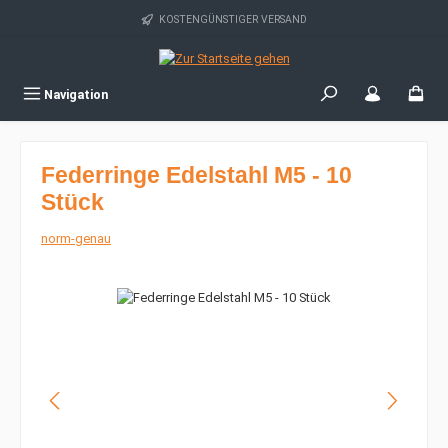
Zum Hauptinhalt springen
KOSTENGÜNSTIGER VERSAND
Navigation
Federringe Edelstahl M5 - 10
Stück
norm-genau
Bildergalerie überspringen