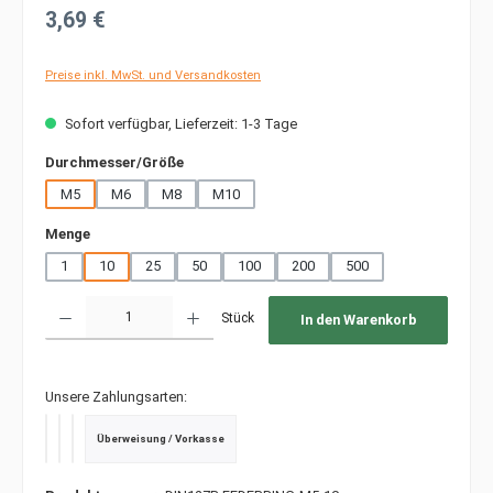
Regulärer Preis:
3,69 €
Preise inkl. MwSt. und Versandkosten
Sofort verfügbar, Lieferzeit: 1-3 Tage
auswählen
Durchmesser/Größe
M5
M6
M8
M10
auswählen
Menge
1
10
25
50
100
200
500
Produkt Anzahl: Gib den gewünschten Wert ein oder benutze die Schaltfläche
Stück
In den Warenkorb
Unsere Zahlungsarten:
Überweisung / Vorkasse
PayPal
Kredit- oder Debitkarte
SEPA Lastschrift