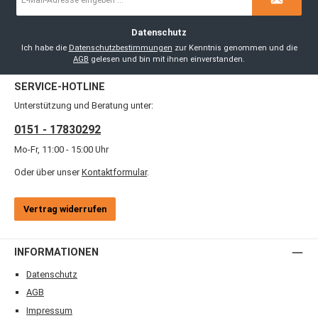
Mail-
Adresse
*
Datenschutz
Ich habe die
Datenschutzbestimmungen
zur Kenntnis genommen und die
AGB
gelesen und bin mit ihnen einverstanden.
SERVICE-HOTLINE
Unterstützung und Beratung unter:
0151 - 17830292
Mo-Fr, 11:00 - 15:00 Uhr
Oder über unser
Kontaktformular
.
Vertrag widerrufen
INFORMATIONEN
Datenschutz
AGB
Impressum