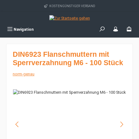
Zum Hauptinhalt springen
KOSTENGÜNSTIGER VERSAND
Navigation
DIN6923 Flanschmuttern mit
Sperrverzahnung M6 - 100 Stück
norm-genau
Bildergalerie überspringen