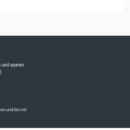
n und sparen
)
en und bin mit