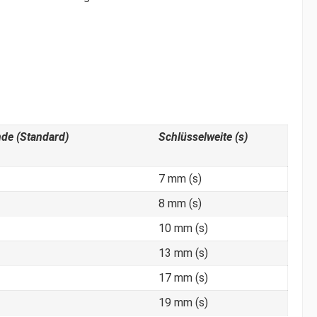
de (Standard)
Schlüsselweite (s)
7 mm (s)
8 mm (s)
10 mm (s)
13 mm (s)
17 mm (s)
19 mm (s)