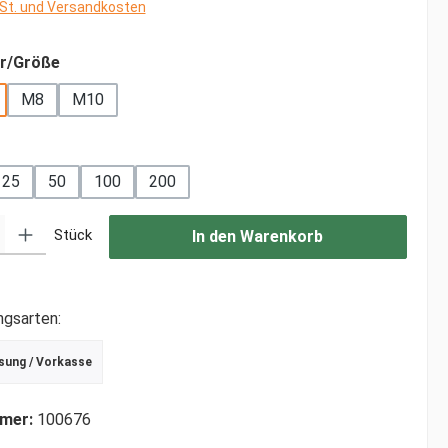
wSt. und Versandkosten
auswählen
r/Größe
M8
M10
ählen
25
50
100
200
: Gib den gewünschten Wert ein oder benutze die Schaltflächen um di
Stück
In den Warenkorb
ngsarten:
sung / Vorkasse
r Debitkarte
schrift
mer:
100676