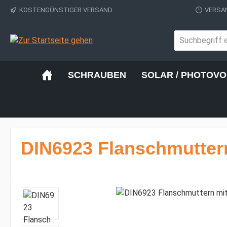
KOSTENGÜNSTIGER VERSAND
VERSAN
 Hauptinhalt springen
Zur Suche springen
Zur Hauptnavigation springen
SCHRAUBEN
SOLAR / PHOTOVO
DIN6923 Flanschmuttern
Bildergalerie überspringen