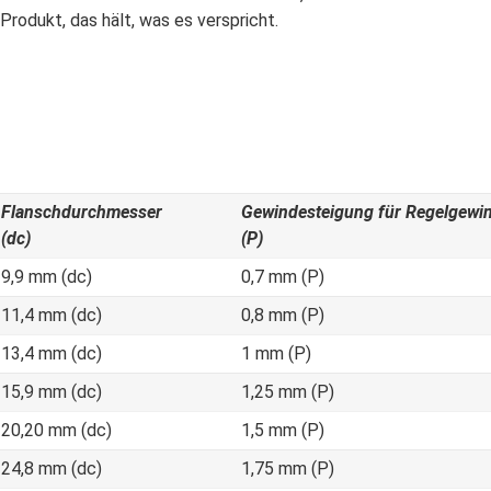
rodukt, das hält, was es verspricht.
Flanschdurchmesser
Gewindesteigung für Regelgewin
(dc)
(P)
9,9 mm (dc)
0,7 mm (P)
11,4 mm (dc)
0,8 mm (P)
13,4 mm (dc)
1 mm (P)
15,9 mm (dc)
1,25 mm (P)
20,20 mm (dc)
1,5 mm (P)
24,8 mm (dc)
1,75 mm (P)