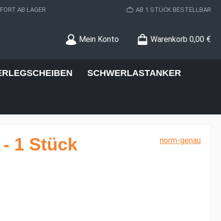
ORT AB LAGER
AB 1 STÜCK BESTELLBAR
Mein Konto
Warenkorb
0,00 €
ERLEGSCHEIBEN
SCHWERLASTANKER
- 1 Stück
norm-genau
s: