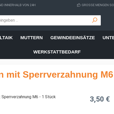
D INNERHALB VON 24H
GROSSE MENGEN SOF
LTAIK
MUTTERN
GEWINDEEINSÄTZE
UNT
WERKSTATTBEDARF
 mit Sperrverzahnung M6 
Regulärer Prei
3,50 €