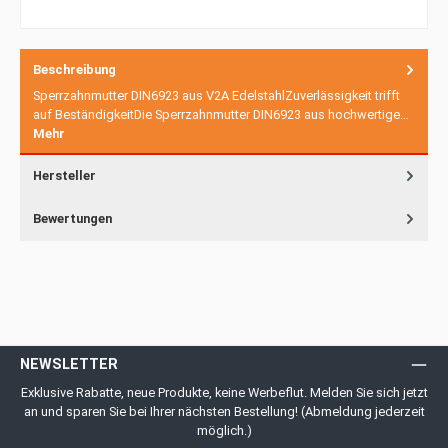
Beschreibung
Sperrzahnmutter DIN6923 aus V2A EdelstahlZuverlässigkeit trifft
auf BeständigkeitDie Sperrzahnmutter DIN6923 aus hochwertige…
Mehr
Hersteller
Bewertungen
NEWSLETTER
Exklusive Rabatte, neue Produkte, keine Werbeflut. Melden Sie sich jetzt
an und sparen Sie bei Ihrer nächsten Bestellung! (Abmeldung jederzeit
möglich.)