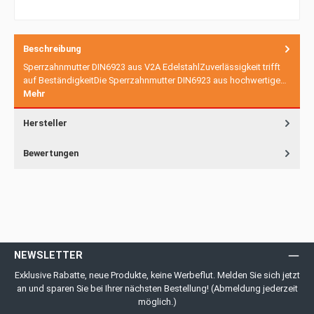
Beschreibung
Sperrzahnmutter DIN6923 aus V2A EdelstahlZuverlässigkeit trifft
auf BeständigkeitDie Sperrzahnmutter DIN6923 aus hochwertige…
Mehr
Hersteller
Bewertungen
NEWSLETTER
Exklusive Rabatte, neue Produkte, keine Werbeflut. Melden Sie sich jetzt
an und sparen Sie bei Ihrer nächsten Bestellung! (Abmeldung jederzeit
möglich.)