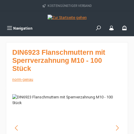
Zum Hauptinhalt springen
KOSTENGÜNSTIGER VERSAND
Navigation
DIN6923 Flanschmuttern mit
Sperrverzahnung M10 - 100
Stück
norm-genau
Bildergalerie überspringen